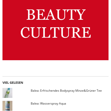
VIEL GELESEN
Balea: Erfrischendes Bodyspray Minze&Grüner Tee
Balea: Wasserspray Aqua