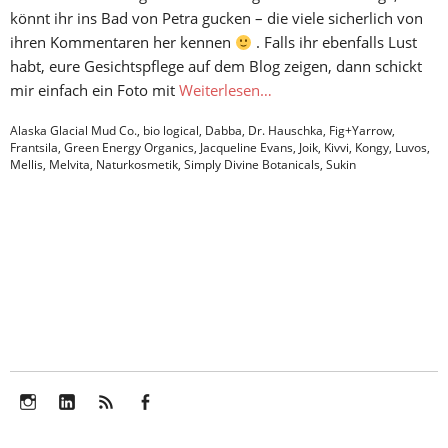
könnt ihr ins Bad von Petra gucken – die viele sicherlich von
ihren Kommentaren her kennen
. Falls ihr ebenfalls Lust
habt, eure Gesichtspflege auf dem Blog zeigen, dann schickt
mir einfach ein Foto mit
Weiterlesen…
Alaska Glacial Mud Co.
,
bio logical
,
Dabba
,
Dr. Hauschka
,
Fig+Yarrow
,
Frantsila
,
Green Energy Organics
,
Jacqueline Evans
,
Joik
,
Kivvi
,
Kongy
,
Luvos
,
Mellis
,
Melvita
,
Naturkosmetik
,
Simply Divine Botanicals
,
Sukin
Instagram
LinkedIn
Feed
Facebook