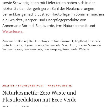
sowie Schwierigkeiten mit Lieferketten haben sich in der
letzten Zeit an der geringeren Zahl der Neulancierungen
bemerkbar gemacht. Lust auf Hautpflege im Sommer machen
die Gesichts-, Körper- und Haarpflegeprodukte von
Annemarie Börlind, Santaverde, i+m Naturkosmetik und
Weiterlesen…
Annemarie Börlind
,
Dr. Hauschka
,
i+m Naturkosmetik
,
Kopfhaut
,
Lavaerde
,
Naturkosmetik
,
Organic Beauty
,
Santaverde
,
Scalp Care
,
Serum
,
Shampoo
,
Sommerpflege
,
Sonnenschutz
,
Sonnenspray
,
Wascherde
,
Weleda
ANZEIGE / SPONSORED POST
NATURKOSMETIK
Naturkosmetik: Zero Waste und
Plastikreduktion mit Ecco Verde