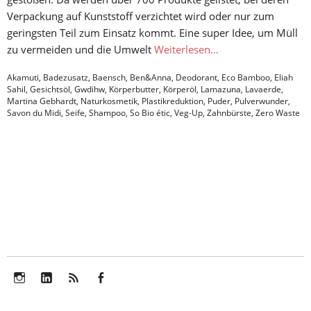
Verpackung auf Kunststoff verzichtet wird oder nur zum
geringsten Teil zum Einsatz kommt. Eine super Idee, um Müll
zu vermeiden und die Umwelt
Weiterlesen…
Akamuti
,
Badezusatz
,
Baensch
,
Ben&Anna
,
Deodorant
,
Eco Bamboo
,
Eliah
Sahil
,
Gesichtsöl
,
Gwdihw
,
Körperbutter
,
Körperöl
,
Lamazuna
,
Lavaerde
,
Martina Gebhardt
,
Naturkosmetik
,
Plastikreduktion
,
Puder
,
Pulverwunder
,
Savon du Midi
,
Seife
,
Shampoo
,
So Bio étic
,
Veg-Up
,
Zahnbürste
,
Zero Waste
Instagram
LinkedIn
Feed
Facebook