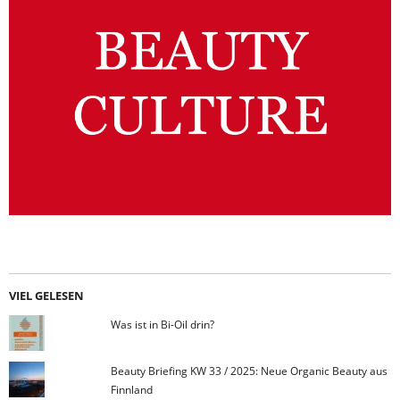
VIEL GELESEN
Was ist in Bi-Oil drin?
Beauty Briefing KW 33 / 2025: Neue Organic Beauty aus
Finnland