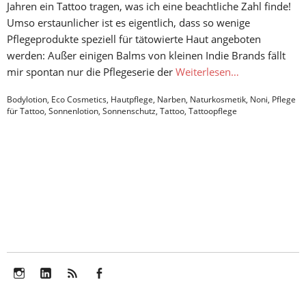
Jahren ein Tattoo tragen, was ich eine beachtliche Zahl finde!
Umso erstaunlicher ist es eigentlich, dass so wenige
Pflegeprodukte speziell für tätowierte Haut angeboten
werden: Außer einigen Balms von kleinen Indie Brands fällt
mir spontan nur die Pflegeserie der
Weiterlesen…
Bodylotion
,
Eco Cosmetics
,
Hautpflege
,
Narben
,
Naturkosmetik
,
Noni
,
Pflege
für Tattoo
,
Sonnenlotion
,
Sonnenschutz
,
Tattoo
,
Tattoopflege
Instagram
LinkedIn
Feed
Facebook