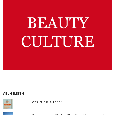
VIEL GELESEN
Was ist in Bi-Oil drin?