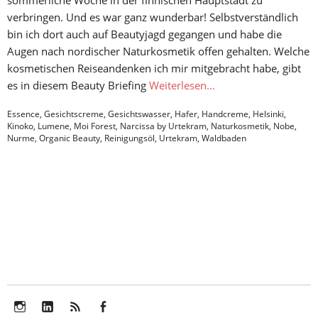
sommerliche Woche in der finnischen Hauptstadt zu
verbringen. Und es war ganz wunderbar! Selbstverständlich
bin ich dort auch auf Beautyjagd gegangen und habe die
Augen nach nordischer Naturkosmetik offen gehalten. Welche
kosmetischen Reiseandenken ich mir mitgebracht habe, gibt
es in diesem Beauty Briefing
Weiterlesen…
Essence
,
Gesichtscreme
,
Gesichtswasser
,
Hafer
,
Handcreme
,
Helsinki
,
Kinoko
,
Lumene
,
Moi Forest
,
Narcissa by Urtekram
,
Naturkosmetik
,
Nobe
,
Nurme
,
Organic Beauty
,
Reinigungsöl
,
Urtekram
,
Waldbaden