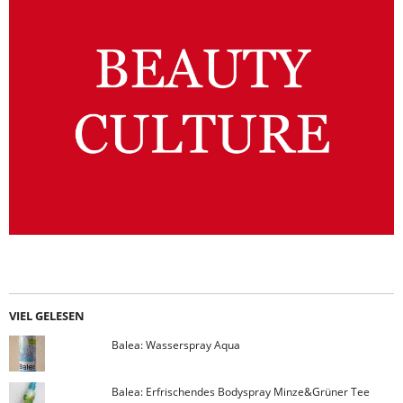
VIEL GELESEN
Balea: Wasserspray Aqua
Balea: Erfrischendes Bodyspray Minze&Grüner Tee