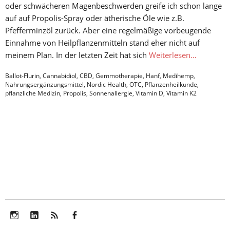
oder schwächeren Magenbeschwerden greife ich schon lange
auf auf Propolis-Spray oder ätherische Öle wie z.B.
Pfefferminzöl zurück. Aber eine regelmäßige vorbeugende
Einnahme von Heilpflanzenmitteln stand eher nicht auf
meinem Plan. In der letzten Zeit hat sich
Weiterlesen…
Ballot-Flurin
,
Cannabidiol
,
CBD
,
Gemmotherapie
,
Hanf
,
Medihemp
,
Nahrungsergänzungsmittel
,
Nordic Health
,
OTC
,
Pflanzenheilkunde
,
pflanzliche Medizin
,
Propolis
,
Sonnenallergie
,
Vitamin D
,
Vitamin K2
Instagram
LinkedIn
Feed
Facebook