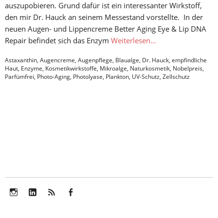
auszupobieren. Grund dafür ist ein interessanter Wirkstoff,
den mir Dr. Hauck an seinem Messestand vorstellte. In der
neuen Augen- und Lippencreme Better Aging Eye & Lip DNA
Repair befindet sich das Enzym
Weiterlesen…
Astaxanthin
,
Augencreme
,
Augenpflege
,
Blaualge
,
Dr. Hauck
,
empfindliche
Haut
,
Enzyme
,
Kosmetikwirkstoffe
,
Mikroalge
,
Naturkosmetik
,
Nobelpreis
,
Parfümfrei
,
Photo-Aging
,
Photolyase
,
Plankton
,
UV-Schutz
,
Zellschutz
Instagram
LinkedIn
Feed
Facebook