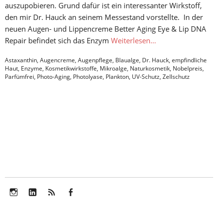
auszupobieren. Grund dafür ist ein interessanter Wirkstoff,
den mir Dr. Hauck an seinem Messestand vorstellte. In der
neuen Augen- und Lippencreme Better Aging Eye & Lip DNA
Repair befindet sich das Enzym
Weiterlesen…
Astaxanthin
,
Augencreme
,
Augenpflege
,
Blaualge
,
Dr. Hauck
,
empfindliche
Haut
,
Enzyme
,
Kosmetikwirkstoffe
,
Mikroalge
,
Naturkosmetik
,
Nobelpreis
,
Parfümfrei
,
Photo-Aging
,
Photolyase
,
Plankton
,
UV-Schutz
,
Zellschutz
Instagram
LinkedIn
Feed
Facebook