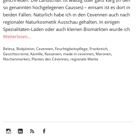
geschrieben: Die Landschaft ist waldig oder ganz karg (in den
so genannten hochgelegenen Causses) – einsam ist es dort in
beiden Fällen. Natürlich habe ich in den Cevennen auch nach
regionaler Naturkosmetik Ausschau gehalten. In einigen
Spezialitäten-Läden oder auch kleinen Biomärkten wurde ich
Weiterlesen…
Belesa
,
Bodylotion
,
Cevennen
,
Feuchtigkeitspflege
,
Frankreich
,
Gesichtscreme
,
Kamille
,
Kastanien
,
made in cevennes
,
Maronen
,
Nischenmarken
,
Plantes des Cévennes
,
regionale Marke