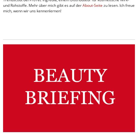
und Rohstoffe. Mehr über mich gibt es auf der
About-Seite
zu lesen. Ich freue
mich, wenn wir uns kennenlernen!