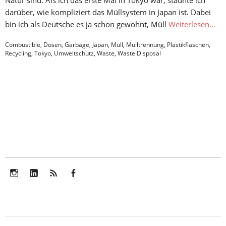
darüber, wie kompliziert das Müllsystem in Japan ist. Dabei
bin ich als Deutsche es ja schon gewohnt, Müll
Weiterlesen…
Combustible
,
Dosen
,
Garbage
,
Japan
,
Müll
,
Mülltrennung
,
Plastikflaschen
,
Recycling
,
Tokyo
,
Umweltschutz
,
Waste
,
Waste Disposal
Instagram
LinkedIn
Feed
Facebook