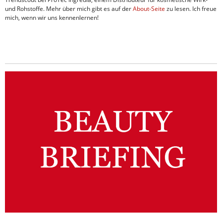
und Rohstoffe. Mehr über mich gibt es auf der
About-Seite
zu lesen. Ich freue
mich, wenn wir uns kennenlernen!