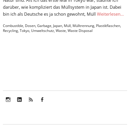
darüber, wie kompliziert das Müllsystem in Japan ist. Dabei
bin ich als Deutsche es ja schon gewohnt, Müll
Weiterlesen…
Combustible
,
Dosen
,
Garbage
,
Japan
,
Müll
,
Mülltrennung
,
Plastikflaschen
,
Recycling
,
Tokyo
,
Umweltschutz
,
Waste
,
Waste Disposal
Instagram
LinkedIn
Feed
Facebook