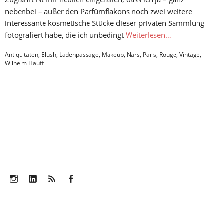
nebenbei – außer den Parfümflakons noch zwei weitere
interessante kosmetische Stücke dieser privaten Sammlung
fotografiert habe, die ich unbedingt
Weiterlesen…
Antiquitäten
,
Blush
,
Ladenpassage
,
Makeup
,
Nars
,
Paris
,
Rouge
,
Vintage
,
Wilhelm Hauff
Instagram
LinkedIn
Feed
Facebook