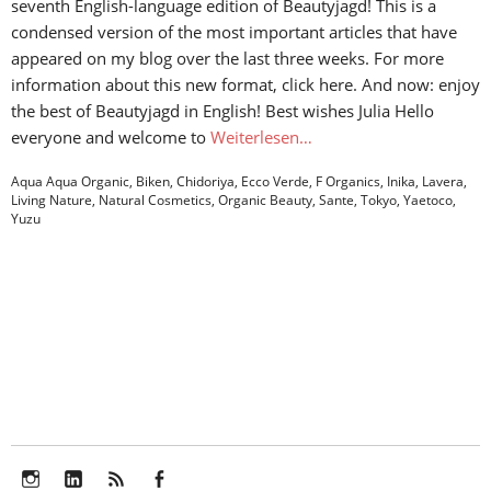
seventh English-language edition of Beautyjagd! This is a
condensed version of the most important articles that have
appeared on my blog over the last three weeks. For more
information about this new format, click here. And now: enjoy
the best of Beautyjagd in English! Best wishes Julia Hello
everyone and welcome to
Weiterlesen…
Aqua Aqua Organic
,
Biken
,
Chidoriya
,
Ecco Verde
,
F Organics
,
Inika
,
Lavera
,
Living Nature
,
Natural Cosmetics
,
Organic Beauty
,
Sante
,
Tokyo
,
Yaetoco
,
Yuzu