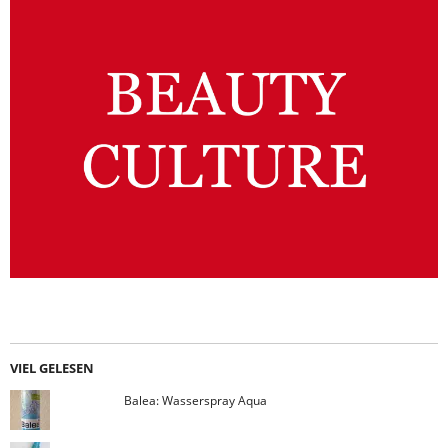
VIEL GELESEN
Balea: Wasserspray Aqua