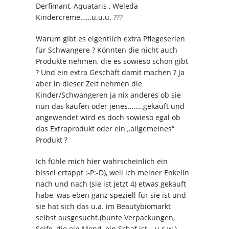
Derfimant, Aquataris , Weleda
Kindercreme……u.u.u. ???
Warum gibt es eigentlich extra Pflegeserien
für Schwangere ? Könnten die nicht auch
Produkte nehmen, die es sowieso schon gibt
? Und ein extra Geschäft damit machen ? ja
aber in dieser Zeit nehmen die
Kinder/Schwangeren ja nix anderes ob sie
nun das kaufen oder jenes……..gekauft und
angewendet wird es doch sowieso egal ob
das Extraprodukt oder ein „allgemeines“
Produkt ?
Ich fühle mich hier wahrscheinlich ein
bissel ertappt :-P:-D), weil ich meiner Enkelin
nach und nach (sie ist jetzt 4) etwas gekauft
habe, was eben ganz speziell für sie ist und
sie hat sich das u.a. im Beautybiomarkt
selbst ausgesucht.(bunte Verpackungen,
Seife, die ein Mond, ein Schaf ist….u.s.w.)