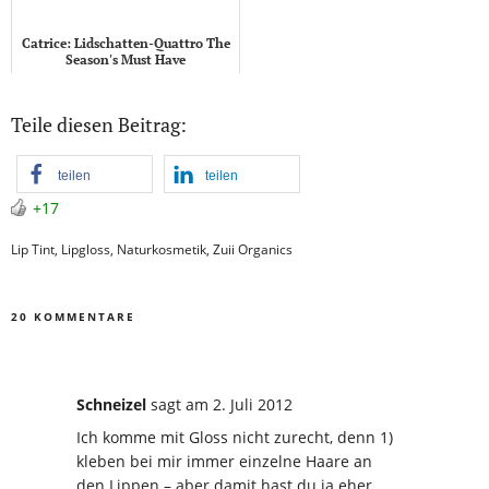
Catrice: Lidschatten-Quattro The
Season's Must Have
Teile diesen Beitrag:
teilen
teilen
+17
Lip Tint
,
Lipgloss
,
Naturkosmetik
,
Zuii Organics
20 KOMMENTARE
Schneizel
sagt
am 2. Juli 2012
Ich komme mit Gloss nicht zurecht, denn 1)
kleben bei mir immer einzelne Haare an
den Lippen – aber damit hast du ja eher