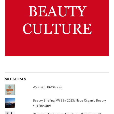
VIEL GELESEN
Was ist in Bi-Oil drin?
Beauty Briefing KW 33 / 2025: Neue Organic Beauty
aus Finnland