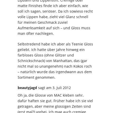
Lipbalm und Lippenstift. Cremige oder
matte Finishes finde ich aber einfach, wie
soll ich sagen, seriöser. Da ich sowieso recht
volle Lippen habe, zieht viel Glanz schnell
für meinen Geschmack zuviel
Aufmerksamkeit auf sich – und Gloss muss
man öfter nachlegen.
Selbstredend habe ich aber als Teenie Gloss
geliebt. Ich hatte über Jahre hinweg ein
farbloses Gloss (ohne Glitzer und
Schnickschnack) von Manhattan, das (gar
nicht mal so unangenehm) nach Kokos roch
– natürlich wurde das irgendwann aus dem
Sortiment genommen.
beautyjagd
sagt
am 3. Juli 2012
Oh ja, die Glosse von MAC kleben sehr,
dafür haften sie gut. Früher habe ich sie viel
getragen, aber meine glossigen Zeiten sind
(erst mal?) vorbei. Ich mag auch cremige