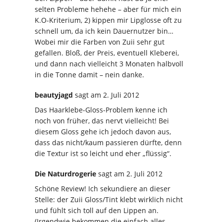
selten Probleme hehehe – aber für mich ein
K.O-Kriterium, 2) kippen mir Lipglosse oft zu
schnell um, da ich kein Dauernutzer bin…
Wobei mir die Farben von Zuii sehr gut
gefallen. Bloß, der Preis, eventuell Kleberei,
und dann nach vielleicht 3 Monaten halbvoll
in die Tonne damit – nein danke.
beautyjagd
sagt
am 2. Juli 2012
Das Haarklebe-Gloss-Problem kenne ich
noch von früher, das nervt vielleicht! Bei
diesem Gloss gehe ich jedoch davon aus,
dass das nicht/kaum passieren dürfte, denn
die Textur ist so leicht und eher „flüssig“.
Die Naturdrogerie
sagt
am 2. Juli 2012
Schöne Review! Ich sekundiere an dieser
Stelle: der Zuii Gloss/Tint klebt wirklich nicht
und fühlt sich toll auf den Lippen an.
(Irgendwie bekommen die einfach alles