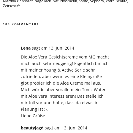
Martina Gebhardt
,
Nagellack
,
Naturkosmetik
,
Sante
,
Sephora
,
Votre Beauté
,
Zeitschrift
188 KOMMENTARE
Lena
sagt
am 13. Juni 2014
Die Aloe Vera Gesichtscreme vom MG macht
mich auch sehr neugierig! Eigentlich bin ich
mit meiner Young & Active Serie sehr
zufrieden, aber wenn es eine Kleingröße
gibt probier ich die Aloe Creme mal aus.
Mich würde aber vorallem ein Tonic Water
mit Aloe Vera interessieren! Das stelle ich
mir toll vor und hoffe, dass da etwas in
Planung ist ;).
Liebe Grüße
beautyjagd
sagt
am 13. Juni 2014