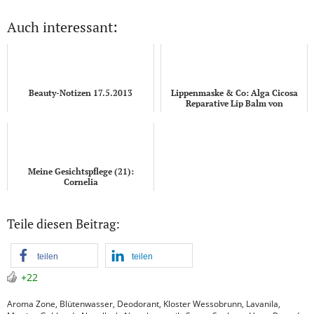
Auch interessant:
Beauty-Notizen 17.5.2013
Lippenmaske & Co: Alga Cicosa
Reparative Lip Balm von
Laboratoires de Biarritz
Meine Gesichtspflege (21):
Cornelia
Teile diesen Beitrag:
teilen
teilen
+22
Aroma Zone
,
Blütenwasser
,
Deodorant
,
Kloster Wessobrunn
,
Lavanila
,