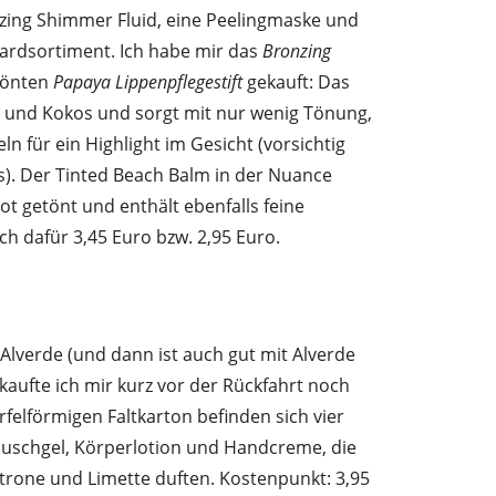
onzing Shimmer Fluid, eine Peelingmaske und
ardsortiment. Ich habe mir das
Bronzing
etönten
Papaya Lippenpflegestift
gekauft: Das
n und Kokos und sorgt mit nur wenig Tönung,
n für ein Highlight im Gesicht (vorsichtig
us). Der Tinted Beach Balm in der Nuance
icot getönt und enthält ebenfalls feine
ch dafür 3,45 Euro bzw. 2,95 Euro.
 Alverde (und dann ist auch gut mit Alverde
ufte ich mir kurz vor der Rückfahrt noch
rfelförmigen Faltkarton befinden sich vier
Duschgel, Körperlotion und Handcreme, die
 Zitrone und Limette duften. Kostenpunkt: 3,95