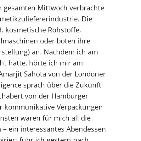
n gesamten Mittwoch verbrachte
metikzuliefererindustrie. Die
B. kosmetische Rohstoffe,
llmaschinen oder boten ihre
rstellung) an. Nachdem ich am
ht hatte, hörte ich mir am
 Amarjit Sahota von der Londoner
ligence sprach über die Zukunft
Schabert von der Hamburger
er kommunikative Verpackungen
önsten waren für mich all die
n – ein interessantes Abendessen
iriert fuhr ich gestern nach