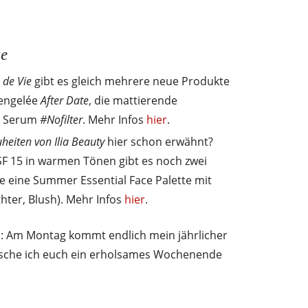
he
 de Vie
gibt es gleich mehrere neue Produkte
lengelée
After Date
, die mattierende
s Serum
#Nofilter
. Mehr Infos
hier
.
eiten von Ilia Beauty
hier schon erwähnt?
SF 15 in warmen Tönen gibt es noch zwei
e eine Summer Essential Face Palette mit
ghter, Blush). Mehr Infos
hier
.
: Am Montag kommt endlich mein jährlicher
nsche ich euch ein erholsames Wochenende