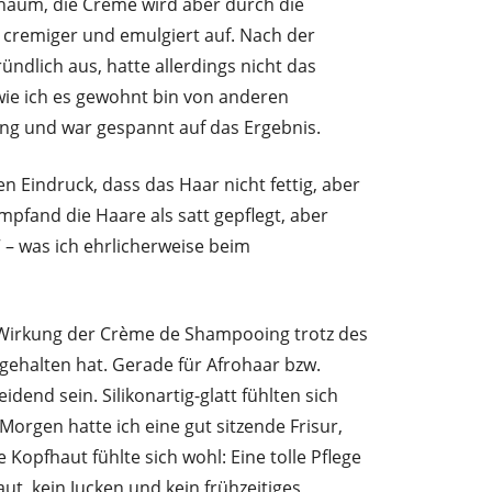
Schaum, die Crème wird aber durch die
h cremiger und emulgiert auf. Nach der
ündlich aus, hatte allerdings nicht das
 wie ich es gewohnt bin von anderen
ng und war gespannt auf das Ergebnis.
 Eindruck, dass das Haar nicht fettig, aber
pfand die Haare als satt gepflegt, aber
 – was ich ehrlicherweise beim
e Wirkung der Crème de Shampooing trotz des
gehalten hat. Gerade für Afrohaar bzw.
dend sein. Silikonartig-glatt fühlten sich
orgen hatte ich eine gut sitzende Frisur,
Kopfhaut fühlte sich wohl: Eine tolle Pflege
t, kein Jucken und kein frühzeitiges