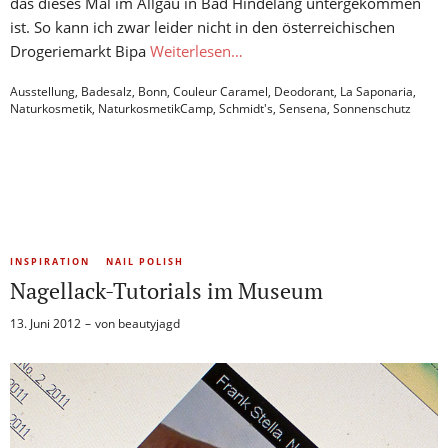
das dieses Mal im Allgäu in Bad Hindelang untergekommen
ist. So kann ich zwar leider nicht in den österreichischen
Drogeriemarkt Bipa
Weiterlesen…
Ausstellung
,
Badesalz
,
Bonn
,
Couleur Caramel
,
Deodorant
,
La Saponaria
,
Naturkosmetik
,
NaturkosmetikCamp
,
Schmidt's
,
Sensena
,
Sonnenschutz
INSPIRATION
NAIL POLISH
Nagellack-Tutorials im Museum
13. Juni 2012
von
beautyjagd