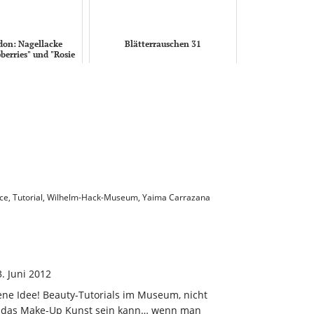
don: Nagellacke
Blätterrauschen 31
berries" und "Rosie
Lee"
ce
,
Tutorial
,
Wilhelm-Hack-Museum
,
Yaima Carrazana
. Juni 2012
ene Idee! Beauty-Tutorials im Museum, nicht
us das Make-Up Kunst sein kann… wenn man