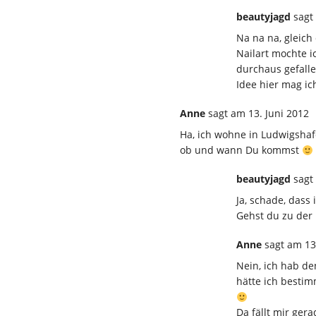
beautyjagd
sagt
Na na na, gleich
Nailart mochte ic
durchaus gefall
Idee hier mag ic
Anne
sagt
am 13. Juni 2012
Ha, ich wohne in Ludwigshaf
ob und wann Du kommst
beautyjagd
sagt
Ja, schade, dass 
Gehst du zu der
Anne
sagt
am 13
Nein, ich hab de
hätte ich besti
Da fällt mir ger