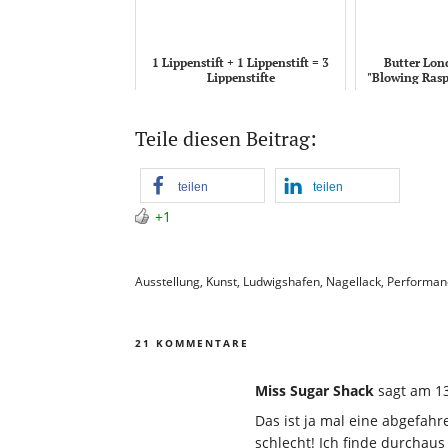
1 Lippenstift + 1 Lippenstift = 3
Butter Lon
Lippenstifte
"Blowing Rasp
Teile diesen Beitrag:
teilen
teilen
+1
Ausstellung
,
Kunst
,
Ludwigshafen
,
Nagellack
,
Performan
21 KOMMENTARE
Miss Sugar Shack
sagt
am 13
Das ist ja mal eine abgefahr
schlecht! Ich finde durcha