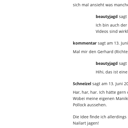
sich mal ansieht was manche
beautyjagd
sagt
Ich bin auch de
Videos sind wirk
kommentar
sagt
am 13. Jun
Mal mir den Gerhard (Richte
beautyjagd
sagt
Hihi, das ist ein
Schneizel
sagt
am 13. Juni 2
Har, har, har. Ich hätte ge
Wobei meine eigenen Manikü
Pollock aussehen.
Die Idee finde ich allerding
Nailart jagen!