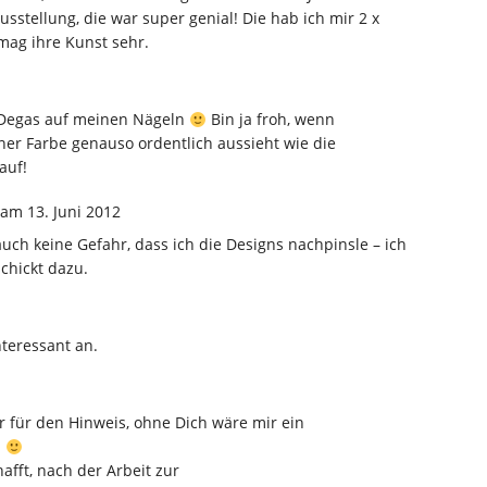
usstellung, die war super genial! Die hab ich mir 2 x
mag ihre Kunst sehr.
r Degas auf meinen Nägeln
Bin ja froh, wenn
ner Farbe genauso ordentlich aussieht wie die
auf!
am 13. Juni 2012
auch keine Gefahr, dass ich die Designs nachpinsle – ich
schickt dazu.
nteressant an.
r für den Hinweis, ohne Dich wäre mir ein
.
afft, nach der Arbeit zur