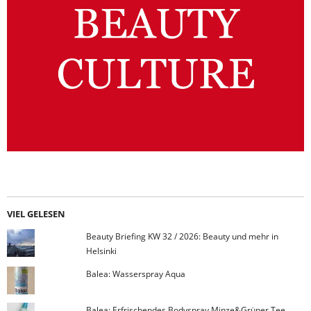
VIEL GELESEN
Beauty Briefing KW 32 / 2026: Beauty und mehr in
Helsinki
Balea: Wasserspray Aqua
Balea: Erfrischendes Bodyspray Minze&Grüner Tee