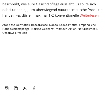
beschreibt, wie eure Gesichtspflege aussieht. Es sollte sich
dabei unbedingt um überwiegend naturkosmetische Produkte
handeln (es dürfen maximal 1-2 konventionelle
Weiterlesen…
Atopische Dermatitis
,
Baccararose
,
Dabba
,
EcoCosmetics
,
empfindliche
Haut
,
Gesichtspflege
,
Martina Gebhardt
,
Mitmach-Aktion
,
Naturkosmetik
,
Oceanwell
,
Weleda
Instagram
LinkedIn
Feed
Facebook