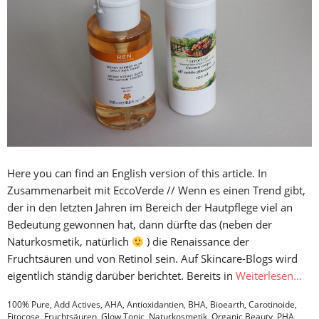
Here you can find an English version of this article. In
Zusammenarbeit mit EccoVerde // Wenn es einen Trend gibt,
der in den letzten Jahren im Bereich der Hautpflege viel an
Bedeutung gewonnen hat, dann dürfte das (neben der
Naturkosmetik, natürlich
) die Renaissance der
Fruchtsäuren und von Retinol sein. Auf Skincare-Blogs wird
eigentlich ständig darüber berichtet. Bereits in
Weiterlesen…
100% Pure
,
Add Actives
,
AHA
,
Antioxidantien
,
BHA
,
Bioearth
,
Carotinoide
,
Fitocose
,
Fruchtsäuren
,
Glow Tonic
,
Naturkosmetik
,
Organic Beauty
,
PHA
,