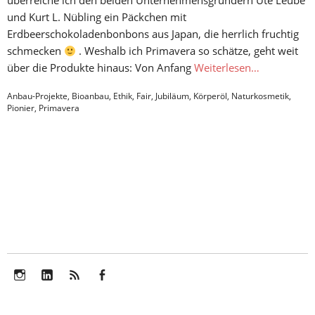
überreiche ich den beiden Unternehmensgründern Ute Leube
und Kurt L. Nübling ein Päckchen mit
Erdbeerschokoladenbonbons aus Japan, die herrlich fruchtig
schmecken
. Weshalb ich Primavera so schätze, geht weit
über die Produkte hinaus: Von Anfang
Weiterlesen…
Anbau-Projekte
,
Bioanbau
,
Ethik
,
Fair
,
Jubiläum
,
Körperöl
,
Naturkosmetik
,
Pionier
,
Primavera
Instagram
LinkedIn
Feed
Facebook