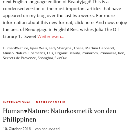
next English-language edition of Beautyjagd! This is a
condensed version of the most important articles that have
appeared on my blog over the last two weeks. For more
information about this new format, click here. And now: enjoy
the best of Beautyjagd in English! Best wishes Julia The Oil
Library 1: Sweet
Weiterlesen…
Human♥Nature
,
Kjaer Weis
,
Lady Shanghai
,
Loelle
,
Martina Gebhardt
,
Miniso
,
Natural Cosmetics
,
Oils
,
Organic Beauty
,
Pranarom
,
Primavera
,
Ren
,
Secrets de Provence
,
Shanghai
,
SkinOwl
INTERNATIONAL
NATURKOSMETIK
Human♥Nature: Naturkosmetik von den
Philippinen
10. Oktober 2016
von
beautyjagd