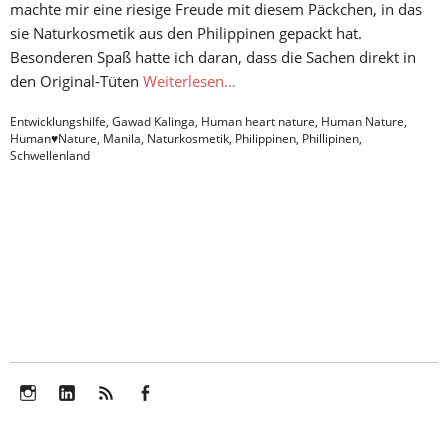
machte mir eine riesige Freude mit diesem Päckchen, in das
sie Naturkosmetik aus den Philippinen gepackt hat.
Besonderen Spaß hatte ich daran, dass die Sachen direkt in
den Original-Tüten
Weiterlesen…
Entwicklungshilfe
,
Gawad Kalinga
,
Human heart nature
,
Human Nature
,
Human♥Nature
,
Manila
,
Naturkosmetik
,
Philippinen
,
Phillipinen
,
Schwellenland
Instagram
LinkedIn
Feed
Facebook