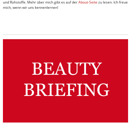
und Rohstoffe. Mehr über mich gibt es auf der
About-Seite
zu lesen. Ich freue
mich, wenn wir uns kennenlernen!