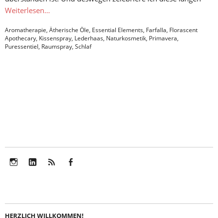
Weiterlesen…
Aromatherapie
,
Ätherische Öle
,
Essential Elements
,
Farfalla
,
Florascent
Apothecary
,
Kissenspray
,
Lederhaas
,
Naturkosmetik
,
Primavera
,
Puressentiel
,
Raumspray
,
Schlaf
Instagram
LinkedIn
Feed
Facebook
HERZLICH WILLKOMMEN!