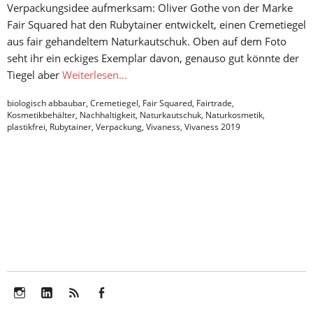
Verpackungsidee aufmerksam: Oliver Gothe von der Marke
Fair Squared hat den Rubytainer entwickelt, einen Cremetiegel
aus fair gehandeltem Naturkautschuk. Oben auf dem Foto
seht ihr ein eckiges Exemplar davon, genauso gut könnte der
Tiegel aber
Weiterlesen…
biologisch abbaubar
,
Cremetiegel
,
Fair Squared
,
Fairtrade
,
Kosmetikbehälter
,
Nachhaltigkeit
,
Naturkautschuk
,
Naturkosmetik
,
plastikfrei
,
Rubytainer
,
Verpackung
,
Vivaness
,
Vivaness 2019
Instagram
LinkedIn
Feed
Facebook