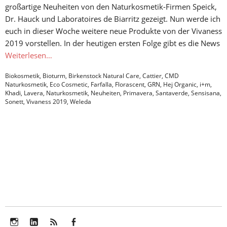
großartige Neuheiten von den Naturkosmetik-Firmen Speick,
Dr. Hauck und Laboratoires de Biarritz gezeigt. Nun werde ich
euch in dieser Woche weitere neue Produkte von der Vivaness
2019 vorstellen. In der heutigen ersten Folge gibt es die News
Weiterlesen…
Biokosmetik
,
Bioturm
,
Birkenstock Natural Care
,
Cattier
,
CMD
Naturkosmetik
,
Eco Cosmetic
,
Farfalla
,
Florascent
,
GRN
,
Hej Organic
,
i+m
,
Khadi
,
Lavera
,
Naturkosmetik
,
Neuheiten
,
Primavera
,
Santaverde
,
Sensisana
,
Sonett
,
Vivaness 2019
,
Weleda