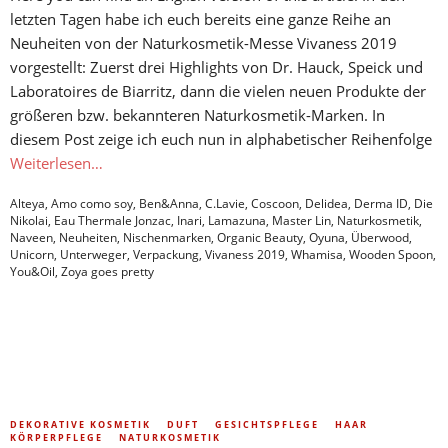
letzten Tagen habe ich euch bereits eine ganze Reihe an
Neuheiten von der Naturkosmetik-Messe Vivaness 2019
vorgestellt: Zuerst drei Highlights von Dr. Hauck, Speick und
Laboratoires de Biarritz, dann die vielen neuen Produkte der
größeren bzw. bekannteren Naturkosmetik-Marken. In
diesem Post zeige ich euch nun in alphabetischer Reihenfolge
Weiterlesen…
Alteya
,
Amo como soy
,
Ben&Anna
,
C.Lavie
,
Coscoon
,
Delidea
,
Derma ID
,
Die
Nikolai
,
Eau Thermale Jonzac
,
Inari
,
Lamazuna
,
Master Lin
,
Naturkosmetik
,
Naveen
,
Neuheiten
,
Nischenmarken
,
Organic Beauty
,
Oyuna
,
Überwood
,
Unicorn
,
Unterweger
,
Verpackung
,
Vivaness 2019
,
Whamisa
,
Wooden Spoon
,
You&Oil
,
Zoya goes pretty
DEKORATIVE KOSMETIK
DUFT
GESICHTSPFLEGE
HAAR
KÖRPERPFLEGE
NATURKOSMETIK