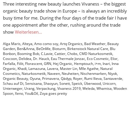
Three interesting new beauty launches Vivaness – the biggest
organic beauty trade show in Europe – is always an incredibly
busy time for me. During the four days of the trade fair I have
one appointment after the other, rushing around the trade
show
Weiterlesen…
Alga Maris
,
Alteya
,
Amo como soy
,
Artq Organics
,
Bad Weather
,
Beauty
Garden
,
Ben&Anna
,
BeOnMe
,
Bioturm
,
Birkenstock Natural Care
,
Blu
Bonbon
,
Booming Bob
,
C.Lavie
,
Cattier
,
Chobs
,
CMD Naturkosmetik
,
Coscoon
,
Delidea
,
Dr. Hauck
,
Eau Thermale Jonzac
,
Eco Cosmetic
,
Elixr
,
Farfalla
,
Fiilit
,
Florascent
,
GRN
,
Hej Organic
,
Hemptouch
,
i+m
,
Inari
,
Inna
Organic
,
Khadi
,
Lamazuna
,
Lavera
,
Master Lin
,
Mlle Agathe
,
Natural
Cosmetics
,
Naturkosmetik
,
Naveen
,
Neuheiten
,
Nischenmarken
,
Niyok
,
Organic Beauty
,
Oyuna
,
Primavera
,
Qädyp
,
Royer
,
Rumi Ilieva
,
Santaverde
,
Schau auf Di
,
Sensisana
,
Shaoyun
,
Sonett
,
Speick
,
Überwood
,
Unicorn
,
Unterweger
,
Urang
,
Verpackung
,
Vivaness 2019
,
Weleda
,
Whamisa
,
Wooden
Spoon
,
Xeno
,
You&Oil
,
Zoya goes pretty