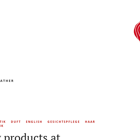
EATHER
TIK
DUFT
ENGLISH
GESICHTSPFLEGE
HAAR
IK
 products at