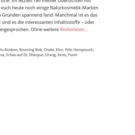
rticle. Im letzten Teil meiner Übersichten mit
 euch heute noch einige Naturkosmetik-Marken
en Gründen spannend fand: Manchmal ist es das
nd es die interessanten Inhaltsstoffe – oder
 angesprochen. Ohne weitere
Weiterlesen…
Blu Bonbon
,
Booming Bob
,
Chobs
,
Elixr
,
Fiilit
,
Hemptouch
,
eva
,
Schau auf Di
,
Shaoyun
,
Urang
,
Xeno
,
Yooni