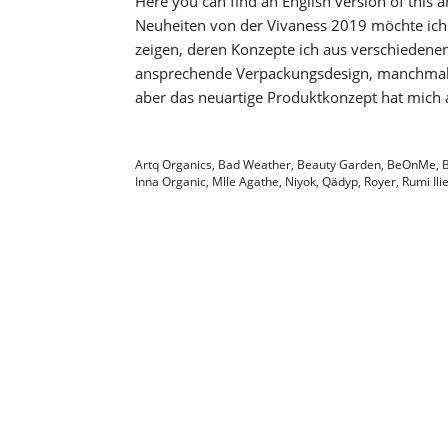
Here you can find an English version of this a
Neuheiten von der Vivaness 2019 möchte ich
zeigen, deren Konzepte ich aus verschieden
ansprechende Verpackungsdesign, manchmal si
aber das neuartige Produktkonzept hat mich
Artq Organics
,
Bad Weather
,
Beauty Garden
,
BeOnMe
,
Inna Organic
,
Mlle Agathe
,
Niyok
,
Qädyp
,
Royer
,
Rumi Ili