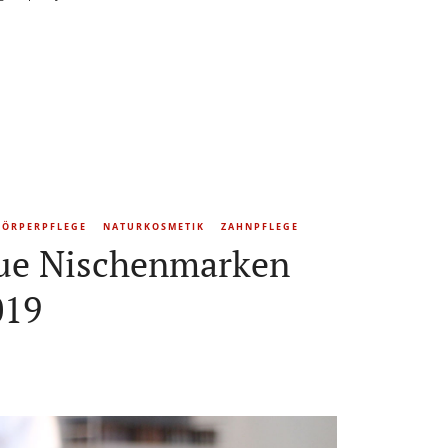
KÖRPERPFLEGE
NATURKOSMETIK
ZAHNPFLEGE
ue Nischenmarken
019