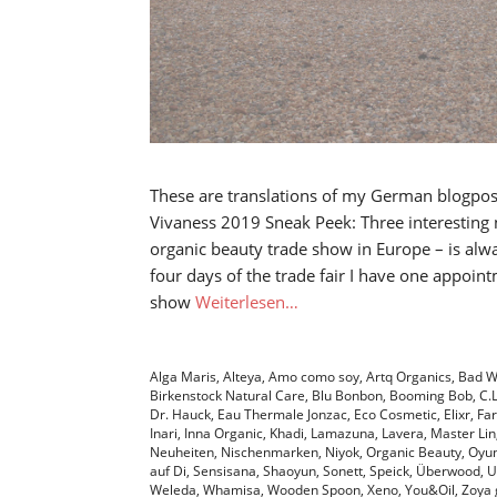
These are translations of my German blogpos
Vivaness 2019 Sneak Peek: Three interesting 
organic beauty trade show in Europe – is alw
four days of the trade fair I have one appoin
show
Weiterlesen…
Alga Maris
,
Alteya
,
Amo como soy
,
Artq Organics
,
Bad W
Birkenstock Natural Care
,
Blu Bonbon
,
Booming Bob
,
C.
Dr. Hauck
,
Eau Thermale Jonzac
,
Eco Cosmetic
,
Elixr
,
Far
Inari
,
Inna Organic
,
Khadi
,
Lamazuna
,
Lavera
,
Master Lin
Neuheiten
,
Nischenmarken
,
Niyok
,
Organic Beauty
,
Oyu
auf Di
,
Sensisana
,
Shaoyun
,
Sonett
,
Speick
,
Überwood
,
U
Weleda
,
Whamisa
,
Wooden Spoon
,
Xeno
,
You&Oil
,
Zoya 