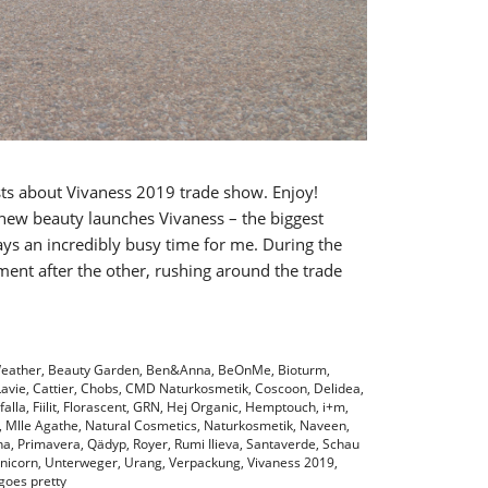
ts about Vivaness 2019 trade show. Enjoy!
new beauty launches Vivaness – the biggest
ays an incredibly busy time for me. During the
tment after the other, rushing around the trade
eather
,
Beauty Garden
,
Ben&Anna
,
BeOnMe
,
Bioturm
,
Lavie
,
Cattier
,
Chobs
,
CMD Naturkosmetik
,
Coscoon
,
Delidea
,
falla
,
Fiilit
,
Florascent
,
GRN
,
Hej Organic
,
Hemptouch
,
i+m
,
,
Mlle Agathe
,
Natural Cosmetics
,
Naturkosmetik
,
Naveen
,
na
,
Primavera
,
Qädyp
,
Royer
,
Rumi Ilieva
,
Santaverde
,
Schau
nicorn
,
Unterweger
,
Urang
,
Verpackung
,
Vivaness 2019
,
goes pretty