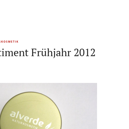
RKOSMETIK
timent Frühjahr 2012