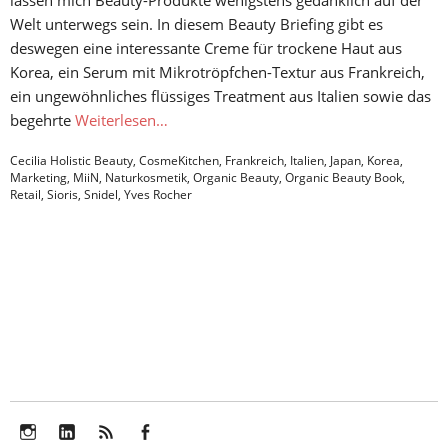
lassen mich Beauty-Produkte wenigstens gedanklich auf der
Welt unterwegs sein. In diesem Beauty Briefing gibt es
deswegen eine interessante Creme für trockene Haut aus
Korea, ein Serum mit Mikrotröpfchen-Textur aus Frankreich,
ein ungewöhnliches flüssiges Treatment aus Italien sowie das
begehrte
Weiterlesen…
Cecilia Holistic Beauty
,
CosmeKitchen
,
Frankreich
,
Italien
,
Japan
,
Korea
,
Marketing
,
MiiN
,
Naturkosmetik
,
Organic Beauty
,
Organic Beauty Book
,
Retail
,
Sioris
,
Snidel
,
Yves Rocher