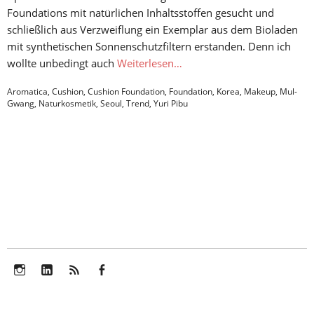
Foundations mit natürlichen Inhaltsstoffen gesucht und
schließlich aus Verzweiflung ein Exemplar aus dem Bioladen
mit synthetischen Sonnenschutzfiltern erstanden. Denn ich
wollte unbedingt auch
Weiterlesen…
Aromatica
,
Cushion
,
Cushion Foundation
,
Foundation
,
Korea
,
Makeup
,
Mul-
Gwang
,
Naturkosmetik
,
Seoul
,
Trend
,
Yuri Pibu
Instagram
LinkedIn
Feed
Facebook