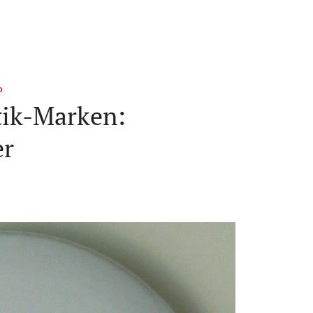
D
ik-Marken:
er