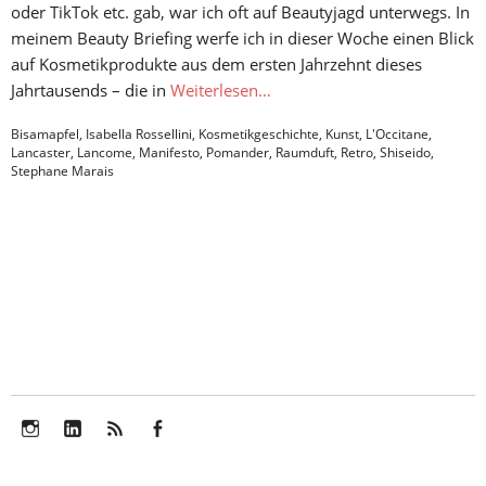
oder TikTok etc. gab, war ich oft auf Beautyjagd unterwegs. In
meinem Beauty Briefing werfe ich in dieser Woche einen Blick
auf Kosmetikprodukte aus dem ersten Jahrzehnt dieses
Jahrtausends – die in
Weiterlesen…
Bisamapfel
,
Isabella Rossellini
,
Kosmetikgeschichte
,
Kunst
,
L'Occitane
,
Lancaster
,
Lancome
,
Manifesto
,
Pomander
,
Raumduft
,
Retro
,
Shiseido
,
Stephane Marais
Instagram
LinkedIn
Feed
Facebook