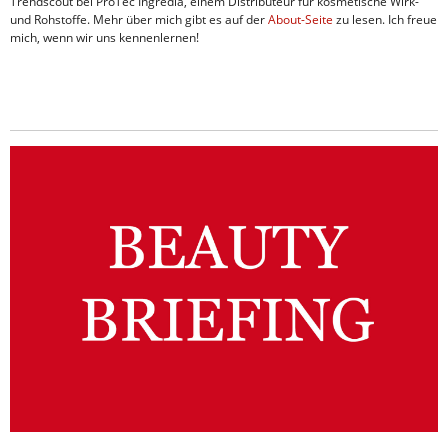
Trendscout bei ProTec Ingredia, einem Distributeur für kosmetische Wirk-
und Rohstoffe. Mehr über mich gibt es auf der
About-Seite
zu lesen. Ich freue
mich, wenn wir uns kennenlernen!