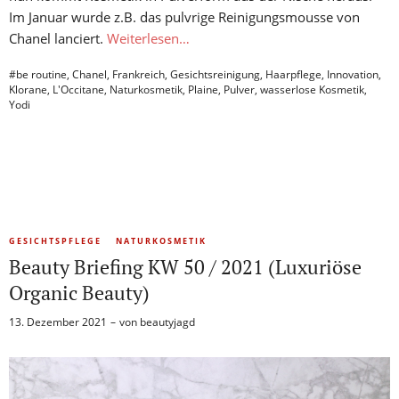
Im Januar wurde z.B. das pulvrige Reinigungsmousse von
Chanel lanciert.
Weiterlesen…
#be routine
,
Chanel
,
Frankreich
,
Gesichtsreinigung
,
Haarpflege
,
Innovation
,
Klorane
,
L'Occitane
,
Naturkosmetik
,
Plaine
,
Pulver
,
wasserlose Kosmetik
,
Yodi
GESICHTSPFLEGE
NATURKOSMETIK
Beauty Briefing KW 50 / 2021 (Luxuriöse
Organic Beauty)
13. Dezember 2021
von
beautyjagd