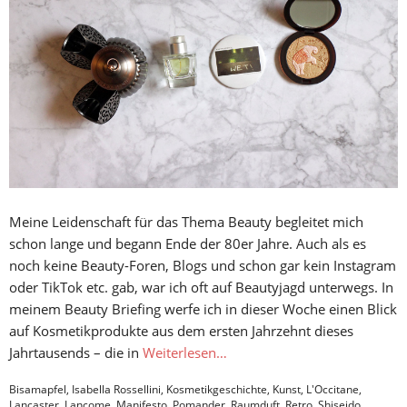
Meine Leidenschaft für das Thema Beauty begleitet mich
schon lange und begann Ende der 80er Jahre. Auch als es
noch keine Beauty-Foren, Blogs und schon gar kein Instagram
oder TikTok etc. gab, war ich oft auf Beautyjagd unterwegs. In
meinem Beauty Briefing werfe ich in dieser Woche einen Blick
auf Kosmetikprodukte aus dem ersten Jahrzehnt dieses
Jahrtausends – die in
Weiterlesen…
Bisamapfel
,
Isabella Rossellini
,
Kosmetikgeschichte
,
Kunst
,
L'Occitane
,
Lancaster
,
Lancome
,
Manifesto
,
Pomander
,
Raumduft
,
Retro
,
Shiseido
,