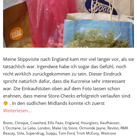
Meine Stippvisite nach England kam mir viel länger vor, als sie
tatsächlich war. Irgendwie habe ich sogar das Gefühl, noch
nicht wirklich zurückgekommen zu sein. Dieser Eindruck
spricht natürlich dafür, dass die Kurzreise sehr interessant
war. Die Einkaufstüten oben auf dem Foto lassen schon
erahnen, dass meine Store-Checks erfolgreich verlaufen sind
. In den südlichen Midlands konnte ich zuerst
Weiterlesen…
Boots
,
Clinique
,
Cowshed
,
Ellis Faas
,
England
,
Hourglass
,
Kaufhäuser
,
L'Occitane
,
Le Labo
,
London
,
Make Up Store
,
Ormonde Jayne
,
Revlon
,
RMK
Beauty
,
Stila
,
Superdrug
,
Suqqu
,
Tom Ford
,
Trish McEvoy
,
Waitrose