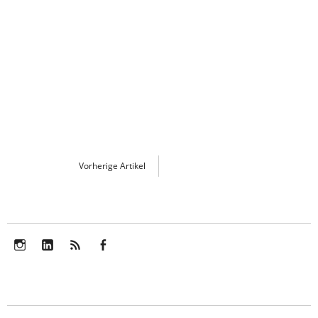
Vorherige Artikel
Instagram
LinkedIn
Feed
Facebook