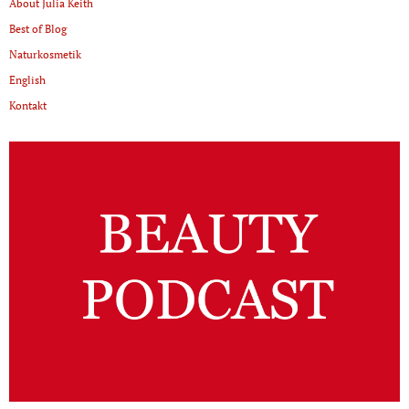
About Julia Keith
Best of Blog
Naturkosmetik
English
Kontakt