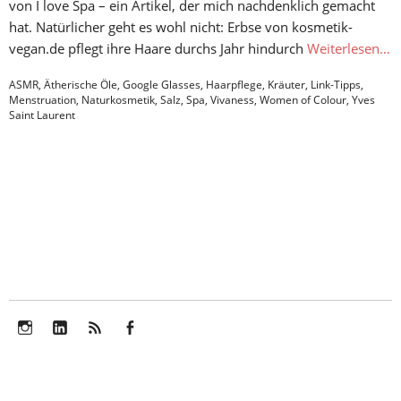
von I love Spa – ein Artikel, der mich nachdenklich gemacht
hat. Natürlicher geht es wohl nicht: Erbse von kosmetik-
vegan.de pflegt ihre Haare durchs Jahr hindurch
Weiterlesen…
ASMR
,
Ätherische Öle
,
Google Glasses
,
Haarpflege
,
Kräuter
,
Link-Tipps
,
Menstruation
,
Naturkosmetik
,
Salz
,
Spa
,
Vivaness
,
Women of Colour
,
Yves
Saint Laurent
Instagram
LinkedIn
Feed
Facebook