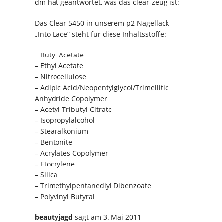
dm hat geantwortet, was das clear-zeug ist:
Das Clear 5450 in unserem p2 Nagellack
„Into Lace“ steht für diese Inhaltsstoffe:
– Butyl Acetate
– Ethyl Acetate
– Nitrocellulose
– Adipic Acid/Neopentylglycol/Trimellitic
Anhydride Copolymer
– Acetyl Tributyl Citrate
– Isopropylalcohol
– Stearalkonium
– Bentonite
– Acrylates Copolymer
– Etocrylene
– Silica
– Trimethylpentanediyl Dibenzoate
– Polyvinyl Butyral
beautyjagd
sagt
am 3. Mai 2011