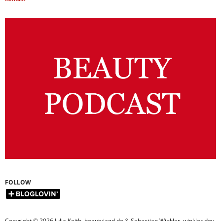
FOLLOW
Copyright © 2026 Julia Keith, beautyjagd.de & Sebastian Winkler, winkler.dev