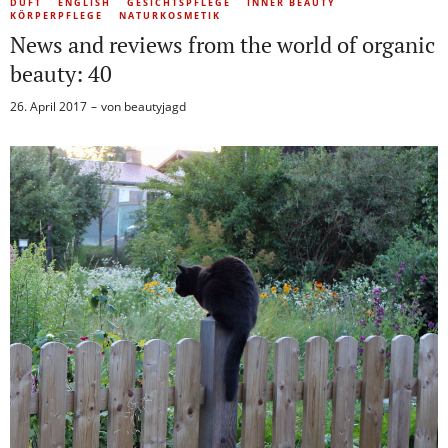
DUFT
ENGLISH
GESICHTSPFLEGE
INNER BEAUTY
KÖRPERPFLEGE
NATURKOSMETIK
News and reviews from the world of organic
beauty: 40
26. April 2017
von
beautyjagd