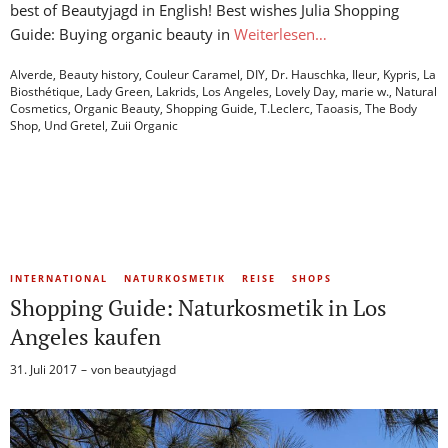
best of Beautyjagd in English! Best wishes Julia Shopping
Guide: Buying organic beauty in
Weiterlesen…
Alverde
,
Beauty history
,
Couleur Caramel
,
DIY
,
Dr. Hauschka
,
Ileur
,
Kypris
,
La
Biosthétique
,
Lady Green
,
Lakrids
,
Los Angeles
,
Lovely Day
,
marie w.
,
Natural
Cosmetics
,
Organic Beauty
,
Shopping Guide
,
T.Leclerc
,
Taoasis
,
The Body
Shop
,
Und Gretel
,
Zuii Organic
INTERNATIONAL
NATURKOSMETIK
REISE
SHOPS
Shopping Guide: Naturkosmetik in Los
Angeles kaufen
31. Juli 2017
von
beautyjagd