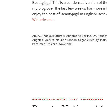
Beautyjagd! This is a condensed version of t
my blog over the last few weeks. For more in
enjoy the best of Beautyjagd in English! Best 
Weiterlesen…
Abury
,
Andalou Naturals
,
Annemarie Börlind
,
Dr. Hausc
Angeles
,
Melvita
,
Nourish London
,
Organic Beauty
,
Plain
Perfumes
,
Unicorn
,
Waxelene
DEKORATIVE KOSMETIK
DUFT
KÖRPERPFLEGE