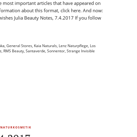
he most important articles that have appeared on
formation about this format, click here. And now:
wishes Julia Beauty Notes, 7.4.2017 If you follow
hka
,
General Stores
,
Kaia Naturals
,
Lenz Naturpflege
,
Los
e
,
RMS Beauty
,
Santaverde
,
Sonnentor
,
Strange Invisible
NATURKOSMETIK