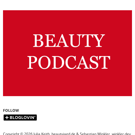
FOLLOW
Copyright © 2026 Julia Keith, beautyjagd.de & Sebastian Winkler, winkler.dev