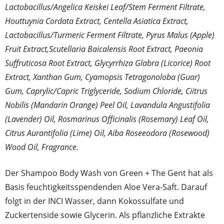
Lactobacillus/Angelica Keiskei Leaf/Stem Ferment Filtrate,
Houttuynia Cordata Extract, Centella Asiatica Extract,
Lactobacillus/Turmeric Ferment Filtrate, Pyrus Malus (Apple)
Fruit Extract,Scutellaria Baicalensis Root Extract, Paeonia
Suffruticosa Root Extract, Glycyrrhiza Glabra (Licorice) Root
Extract, Xanthan Gum, Cyamopsis Tetragonoloba (Guar)
Gum, Caprylic/Capric Triglyceride, Sodium Chloride, Ciitrus
Nobilis (Mandarin Orange) Peel Oil, Lavandula Angustifolia
(Lavender) Oil, Rosmarinus Officinalis (Rosemary) Leaf Oil,
Citrus Aurantifolia (Lime) Oil, Aiba Roseeodora (Rosewood)
Wood Oil, Fragrance.
Der Shampoo Body Wash von Green + The Gent hat als
Basis feuchtigkeitsspendenden Aloe Vera-Saft. Darauf
folgt in der INCI Wasser, dann Kokossulfate und
Zuckertenside sowie Glycerin. Als pflanzliche Extrakte