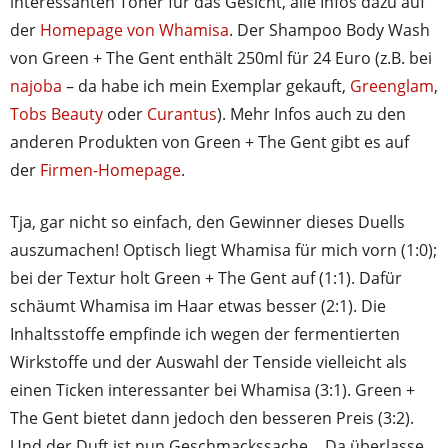
interessanten Toner für das Gesicht, alle Infos dazu auf
der
Homepage von Whamisa
. Der Shampoo Body Wash
von Green + The Gent enthält 250ml für 24 Euro (z.B. bei
najoba
– da habe ich mein Exemplar gekauft,
Greenglam
,
Tobs Beauty
oder
Curantus
). Mehr Infos auch zu den
anderen Produkten von Green + The Gent gibt es auf
der
Firmen-Homepage
.
Tja, gar nicht so einfach, den Gewinner dieses Duells
auszumachen! Optisch liegt Whamisa für mich vorn (1:0);
bei der Textur holt Green + The Gent auf (1:1). Dafür
schäumt Whamisa im Haar etwas besser (2:1). Die
Inhaltsstoffe empfinde ich wegen der fermentierten
Wirkstoffe und der Auswahl der Tenside vielleicht als
einen Ticken interessanter bei Whamisa (3:1). Green +
The Gent bietet dann jedoch den besseren Preis (3:2).
Und der Duft ist nun Geschmackssache… Da überlasse