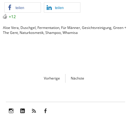
teilen
teilen
+12
Aloe Vera
,
Duschgel
,
Fermentation
,
Für Männer
,
Gesichtsreinigung
,
Green +
The Gent
,
Naturkosmetik
,
Shampoo
,
Whamisa
Vorherige
Nächste
Instagram
LinkedIn
Feed
Facebook