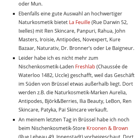
oder Mun.
Ebenfalls eine gute Auswahl an hochwertiger
Naturkosmetik bietet
La Feuille
(Rue Darwin 52,
Ixelles) mit Ren Skincare, Panpuri, Rahua, John
Masters, Iroisie, Antipodes, Novexpert, Kure
Bazaar, Naturativ, Dr. Bronner’s oder Le Baigneur.
Leider habe ich es nicht mehr zum
Nischenkosmetik-Laden
Freshlab
(Chaussée de
Waterloo 1482, Uccle) geschafft, weil das Geschäft
im Süden von Brüssel etwas außerhalb liegt. Dort
werden z.B. die Naturkosmetik-Marken Aurelia,
Antipodes, Björk&Berries, Ilia Beauty, LeBon, Ren
Skincare, Patyka, Pai Skincare verkauft.
An meinem letzten Tag in Brüssel habe ich noch
beim Nischenkosmetik-Store
Kroonen & Brown
(Rue Lebeau 49, Innenstadt) vorbeigeschaut. Dort