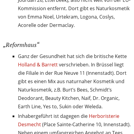
Jourdan 26, Etterbeek), also nicht weit von der EU-
Kommission entfernt. Dort gibt es Naturkosmetik
von Emma Noel, Urtekram, Logona, Coslys,
Acorelle oder Dermaclay.
„Reformhaus“
Ganz der Gesundheit hat sich die britische Kette
Holland & Barrett
verschrieben. In Brüssel liegt
die Filiale in der Rue Neuve 11 (Innenstadt). Dort
gibt es einen Mix aus naturnaher Kosmetik und
Naturkosmetik, z.B. Burt’s Bees, Schmidt’s
Deodorant, Beauty Kitchen, Naif, Dr. Organic,
Earth Line, Yes to, Sukin oder Weleda.
Inhabergeführt ist dagegen die
Herboristerie
Desmecht
(Place Sainte-Catherine 10, Innenstadt).
Neben einem umfangreichen Angebot an Tees