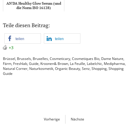
AN'DA Healthy Glow Serum (und
die Norm ISO 16128)
Teile diesen Beitrag:
teilen
teilen
+3
Brüssel
,
Brussels
,
Bruxelles
,
Cosmeticary
,
Cosmetiques Bio
,
Dame Nature
,
Färm
,
Freshlab
,
Guide
,
Kroonen& Brown
,
La Feuille
,
Labelchic
,
Medipharma
,
Natural Corner
,
Naturkosmetik
,
Organic Beauty
,
Senz
,
Shopping
,
Shopping
Guide
Vorherige
Nächste