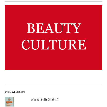
VIEL GELESEN
Was ist in Bi-Oil drin?