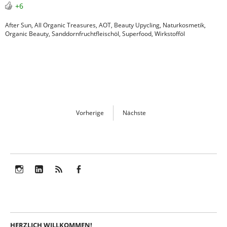
+6
After Sun
,
All Organic Treasures
,
AOT
,
Beauty Upycling
,
Naturkosmetik
,
Organic Beauty
,
Sanddornfruchtfleischöl
,
Superfood
,
Wirkstofföl
Vorherige
Nächste
Instagram
LinkedIn
Feed
Facebook
HERZLICH WILLKOMMEN!