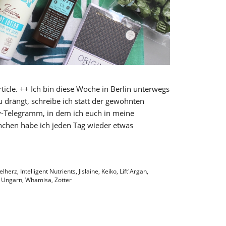
rticle. ++ Ich bin diese Woche in Berlin unterwegs
u drängt, schreibe ich statt der gewohnten
ty-Telegramm, in dem ich euch in meine
rnchen habe ich jeden Tag wieder etwas
elherz
,
Intelligent Nutrients
,
Jislaine
,
Keiko
,
Lift'Argan
,
,
Ungarn
,
Whamisa
,
Zotter