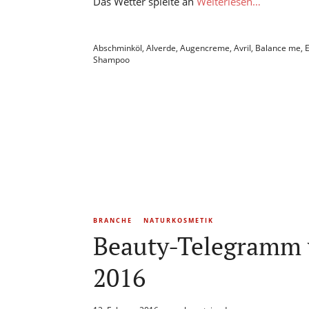
Das Wetter spielte an
Weiterlesen…
Abschminköl
,
Alverde
,
Augencreme
,
Avril
,
Balance me
,
Shampoo
BRANCHE
NATURKOSMETIK
Beauty-Telegramm 
2016