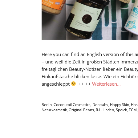
Here you can find an English version of this a
– und weil die Zeit in großen Städten immerz
freitäglichen Beauty-Notizen lieber ein Beau
Einkaufstasche blicken lasse. Wie ein Eichhö
angeschleppt
++ ++
Weiterlesen…
Berlin
,
Coconutoil Cosmetics
,
Denttabs
,
Happy Skin
,
Has
Naturkosmetik
,
Original Beans
,
R.L. Linden
,
Speick
,
TCM