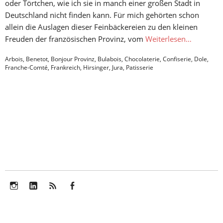
oder Törtchen, wie ich sie in manch einer großen Stadt in
Deutschland nicht finden kann. Für mich gehörten schon
allein die Auslagen dieser Feinbäckereien zu den kleinen
Freuden der französischen Provinz, vom
Weiterlesen…
Arbois
,
Benetot
,
Bonjour Provinz
,
Bulabois
,
Chocolaterie
,
Confiserie
,
Dole
,
Franche-Comté
,
Frankreich
,
Hirsinger
,
Jura
,
Patisserie
Instagram
LinkedIn
Feed
Facebook