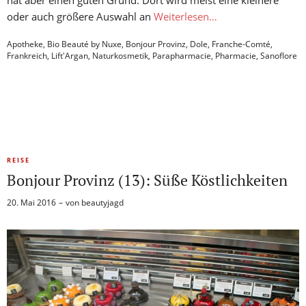
hat aber einen guten Grund: Dort wird meist eine kleinere
oder auch größere Auswahl an
Weiterlesen…
Apotheke
,
Bio Beauté by Nuxe
,
Bonjour Provinz
,
Dole
,
Franche-Comté
,
Frankreich
,
Lift'Argan
,
Naturkosmetik
,
Parapharmacie
,
Pharmacie
,
Sanoflore
REISE
Bonjour Provinz (13): Süße Köstlichkeiten
20. Mai 2016
von
beautyjagd