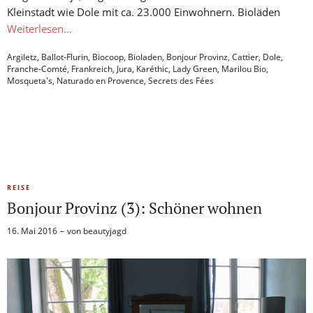
Kleinstadt wie Dole mit ca. 23.000 Einwohnern. Bioläden
Weiterlesen…
Argiletz
,
Ballot-Flurin
,
Biocoop
,
Bioladen
,
Bonjour Provinz
,
Cattier
,
Dole
,
Franche-Comté
,
Frankreich
,
Jura
,
Karéthic
,
Lady Green
,
Marilou Bio
,
Mosqueta's
,
Naturado en Provence
,
Secrets des Fées
REISE
Bonjour Provinz (3): Schöner wohnen
16. Mai 2016
von
beautyjagd