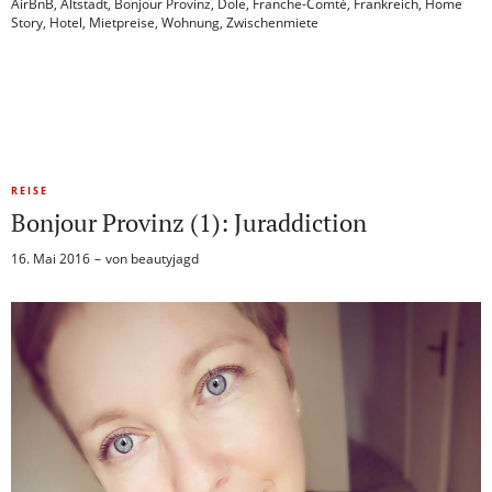
AirBnB
,
Altstadt
,
Bonjour Provinz
,
Dole
,
Franche-Comté
,
Frankreich
,
Home
Story
,
Hotel
,
Mietpreise
,
Wohnung
,
Zwischenmiete
REISE
Bonjour Provinz (1): Juraddiction
16. Mai 2016
von
beautyjagd