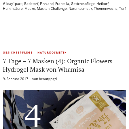
#1day1pack
,
Badetorf
,
Finnland
,
Frantsila
,
Gesichtspflege
,
Heiltorf
,
Huminsäure
,
Maske
,
Masken-Challenge
,
Naturkosmetik
,
Themenwoche
,
Torf
GESICHTSPFLEGE
NATURKOSMETIK
7 Tage – 7 Masken (4): Organic Flowers
Hydrogel Mask von Whamisa
9. Februar 2017
von
beautyjagd