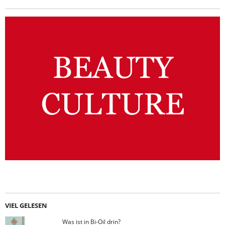
VIEL GELESEN
Was ist in Bi-Oil drin?