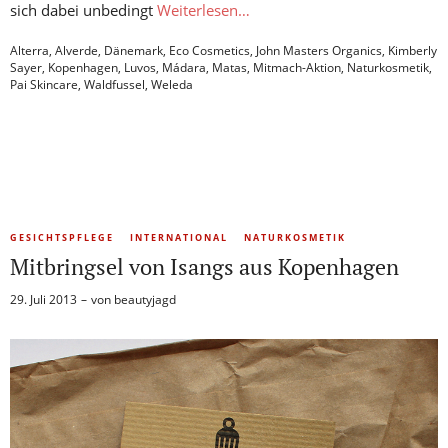
sich dabei unbedingt
Weiterlesen…
Alterra
,
Alverde
,
Dänemark
,
Eco Cosmetics
,
John Masters Organics
,
Kimberly
Sayer
,
Kopenhagen
,
Luvos
,
Mádara
,
Matas
,
Mitmach-Aktion
,
Naturkosmetik
,
Pai Skincare
,
Waldfussel
,
Weleda
GESICHTSPFLEGE
INTERNATIONAL
NATURKOSMETIK
Mitbringsel von Isangs aus Kopenhagen
29. Juli 2013
von
beautyjagd