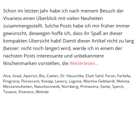
Schon im letzten Jahr habe ich nach meinem Besuch der
Vivaness einen Überblick mit vielen Neuheiten
zusammengestellt. Solche Posts habe ich mir früher immer
gewünscht, deswegen hoffe ich, dass ihr Spaß an dieser
kompakten Übersicht habt! Damit dieser Artikel nicht zu lang
(besser: nicht noch länger) wird, werde ich in einem der
nächsten Posts interessante und unbekanntere
Nischenmarken vorstellen, die
Weiterlesen…
Alva
,
Anaé
,
Apeiron
,
Bio
,
Cattier
,
Dr. Hauschka
,
Eliah Sahil
,
Faran
,
Farfalla
,
Finigrana
,
Florascent
,
Kneipp
,
Lavera
,
Logona
,
Martina Gebhardt
,
Melvita
,
Messeneuheiten
,
Naturkosmetik
,
Nürnberg
,
Primavera
,
Sante
,
Speick
,
Taoasis
,
Vivaness
,
Weleda